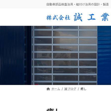
コ
ナ
自動車部品検査治具・組付け治具の設計・製造
ン
ビ
テ
ゲ
ン
ー
ツ
シ
へ
ョ
ス
ン
キ
に
ッ
移
プ
動
ホーム
誠ブログ
癒し