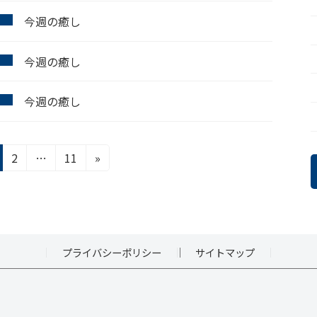
今週の癒し
今週の癒し
今週の癒し
固
固
2
…
11
»
定
定
ペ
ペ
ー
ー
ジ
ジ
プライバシーポリシー
サイトマップ