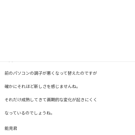
種村君
えっ！パソコンって2～3年で買い替えるものなの？
私も仕事用のパソコンを最近替えましたが
5年ぶりでした。
大変苦労しましたが若者は簡単に出来るのですね。
前のパソコンの調子が悪くなって替えたのですが
確かにそれほど新しさを感じませんね。
それだけ成熟してきて画期的な変化が起きにくく
なっているのでしょうね。
能見君