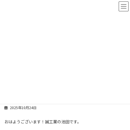
コ
ナ
ン
ビ
テ
ゲ
ン
ー
ツ
シ
へ
ョ
ス
ン
誠ブログ
キ
に
ッ
移
プ
動
ホーム
誠ブログ
誠ブログ
ペーパーレスの時代です。
ペーパーレスの時代です。
2025年10月24日
おはようございます！誠工業の池田です。