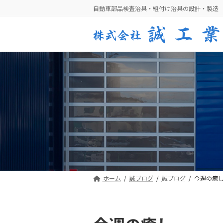
コ
ナ
自動車部品検査治具・組付け治具の設計・製造
ン
ビ
テ
ゲ
ン
ー
ツ
シ
へ
ョ
ス
ン
キ
に
ッ
移
プ
動
ホーム
誠ブログ
誠ブログ
今週の癒