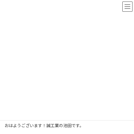
コ
ナ
ン
ビ
テ
ゲ
ン
ー
ツ
シ
へ
ョ
ス
ン
誠ブログ
キ
に
ッ
移
プ
動
ホーム
誠ブログ
誠ブログ
冬休みです。
冬休みです。
2025年12月29日
おはようございます！誠工業の池田です。