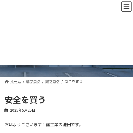
コ
ナ
ン
ビ
テ
ゲ
ン
ー
ツ
シ
へ
ョ
ス
ン
誠ブログ
キ
に
ッ
移
プ
動
ホーム
誠ブログ
誠ブログ
安全を買う
安全を買う
2025年5月25日
おはようございます！誠工業の池田です。