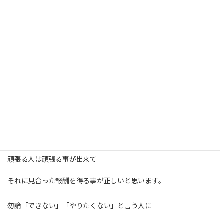
久し振りに徹夜をしました！
と言っても私ではなく弊社の社員です。
何となく最近の風潮では「長時間労働は罪」の様な
感じになっていますが、
「ここぞ！」と言う時には必要です。
本当はみんなで協力して交代勤務が理想ですが
最近の風潮ではどうしても偏ってしまいがちです。
頑張る人は頑張る事が出来て
それに見合った報酬を得る事が正しいと思います。
勿論「できない」「やりたくない」と言う人に