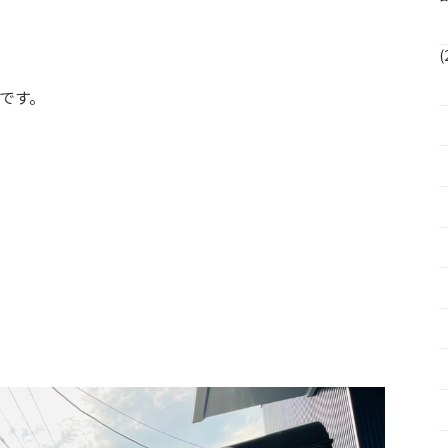
(
です。