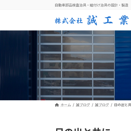
コ
ナ
自動車部品検査治具・組付け治具の設計・製造
ン
ビ
テ
ゲ
ン
ー
ツ
シ
へ
ョ
ス
ン
キ
に
ッ
移
プ
動
ホーム
誠ブログ
誠ブログ
日の出と