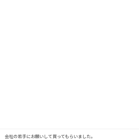
前に「ネットで本を買ってしまった」と
書きましたが
その時は本屋さんの通販で新品を買いました。
それでも3部作の最初の2冊がどうしても見つからず
とうとう・・・・
大嫌いなアマゾンで、それも中古で・・・・
買ってしまいました。
おまけに、アマゾンを全否定していたからか
いくらチャレンジしてもうまく買えずに
会社の若手にお願いして買ってもらいました。