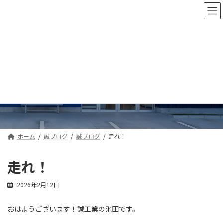
コ
ナ
ン
ビ
テ
ゲ
ン
ー
ツ
シ
へ
ョ
ス
ン
誠ブログ
キ
に
ッ
移
プ
動
ホーム
誠ブログ
誠ブログ
走れ！
走れ！
2026年2月12日
おはようございます！誠工業の池田です。