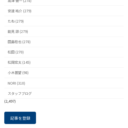
高津 健一 (278)
安達 祐介 (279)
たね (279)
能見 諒 (279)
田島稔也 (278)
松田 (270)
松岡宏太 (145)
小木曽望 (98)
NORI (310)
スタッフブログ
(2,497)
記事を登録