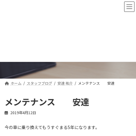
コ
ナ
ン
ビ
テ
ゲ
ン
ー
ツ
シ
へ
ョ
ス
ン
スタッフブログ
キ
に
ッ
移
プ
動
ホーム
スタッフブログ
安達 祐介
メンテナンス 安達
メンテナンス 安達
2019年4月12日
今の車に乗り換えてもうすぐまる5年になります。