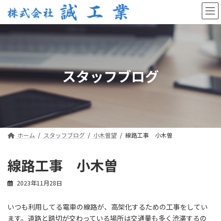
コ
ナ
ン
ビ
テ
ゲ
ン
ー
ツ
シ
へ
ョ
ス
ン
スタッフブログ
キ
に
ッ
移
プ
動
ホーム
スタッフブログ
小木曽望
線路工事 小木曽
線路工事 小木曽
2023年11月28日
いつも利用してる電車の線路が、高架化するための工事をしてい
ます。道路と踏切が交わっている場所は交通量も多く渋滞するの